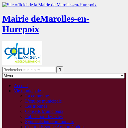
Mairie de
Marolles-en-
Hurepoix
Accueil
Vie municipale
La commune
L'équipe municipale
Les tribunes
Conseils Municipaux
Publication des actes
Syndicats intercommunaux
Coeur d'Essonne Agglomération