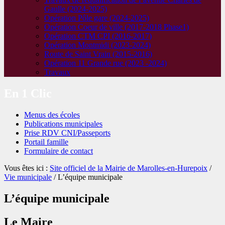
Gaulle (2024-2025)
Opération Pôle gare (2024-2025)
Opération Coeur de ville (2017-2018 Phase1)
Opération CTM CPI (2016-2017)
Opération Montmidi (2023-2024)
Route de Saint Vrain (2015-2016)
Opération 11 Grande rue (2023 -2024)
Travaux
En 1 Clic
Menus des écoles
Publications municipales
Prise RDV CNI/Passeports
Portail famille
Formulaire de contact
Vous êtes ici :
Site officiel de la Mairie de Marolles-en-Hurepoix
/
Vie municipale
/ L’équipe municipale
L’équipe municipale
Le Maire