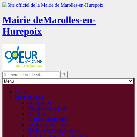
Mairie de
Marolles-en-
Hurepoix
Accueil
Vie municipale
La commune
L'équipe municipale
Les tribunes
Conseils Municipaux
Publication des actes
Syndicats intercommunaux
Coeur d'Essonne Agglomération