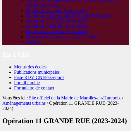
Gaulle (2024-2025)
Opération Pôle gare (2024-2025)
Opération Coeur de ville (2017-2018 Phase1)
Opération CTM CPI (2016-2017)
Opération Montmidi (2023-2024)
Route de Saint Vrain (2015-2016)
Opération 11 Grande rue (2023 -2024)
Travaux
En 1 Clic
Menus des écoles
Publications municipales
Prise RDV CNI/Passeports
Portail famille
Formulaire de contact
Vous êtes ici :
Site officiel de la Mairie de Marolles-en-Hurepoix
/
Aménagements urbains
/ Opération 11 GRANDE RUE (2023-
2024)
Opération 11 GRANDE RUE (2023-2024)