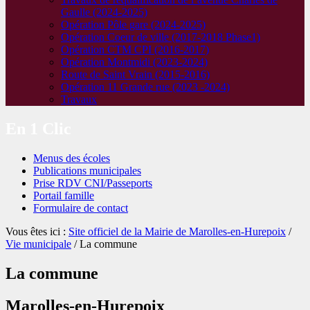
Gaulle (2024-2025)
Opération Pôle gare (2024-2025)
Opération Coeur de ville (2017-2018 Phase1)
Opération CTM CPI (2016-2017)
Opération Montmidi (2023-2024)
Route de Saint Vrain (2015-2016)
Opération 11 Grande rue (2023 -2024)
Travaux
En 1 Clic
Menus des écoles
Publications municipales
Prise RDV CNI/Passeports
Portail famille
Formulaire de contact
Vous êtes ici :
Site officiel de la Mairie de Marolles-en-Hurepoix
/
Vie municipale
/ La commune
La commune
Marolles-en-Hurepoix