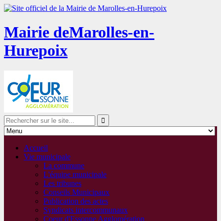
Mairie de
Marolles-en-
Hurepoix
Accueil
Vie municipale
La commune
L'équipe municipale
Les tribunes
Conseils Municipaux
Publication des actes
Syndicats intercommunaux
Coeur d'Essonne Agglomération