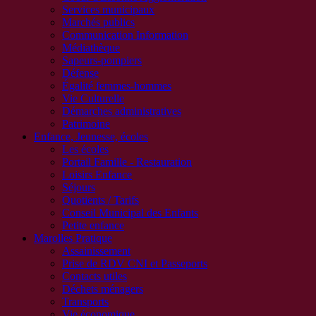
Services municipaux
Marchés publics
Communication Information
Médiathèque
Sapeurs-pompiers
Défense
Égalité femmes-hommes
Vie Culturelle
Démarches administratives
Patrimoine
Enfance, Jeunesse, écoles
Les écoles
Portail Famille - Restauration
Loisirs Enfance
Séjours
Quotients / Tarifs
Conseil Municipal des Enfants
Petite enfance
Marolles Pratique
Assainissement
Prise de RDV CNI et Passeports
Contacts utiles
Déchets ménagers
Transports
Vie économique