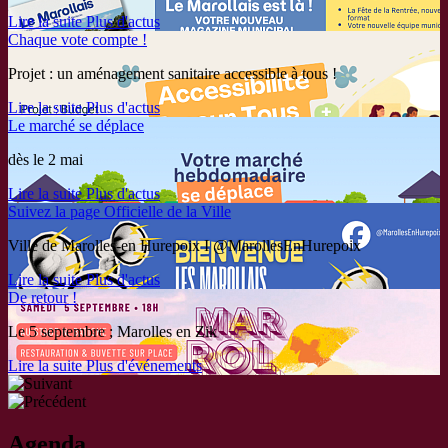
Lire la suite
Plus d'actus
Chaque vote compte !
Projet : un aménagement sanitaire accessible à tous !
Lire la suite
Plus d'actus
Le marché se déplace
dès le 2 mai
Lire la suite
Plus d'actus
Suivez la page Officielle de la Ville
Ville de Marolles-en Hurepoix I @MarollesEnHurepoix
Lire la suite
Plus d'actus
De retour !
Le 5 septembre ; Marolles en Zik
Lire la suite
Plus d'événements
Agenda