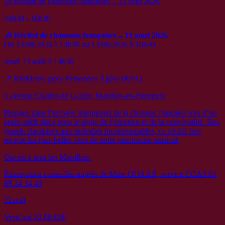
🎶 Récital de chansons françaises – 13 aout 2026
14h30 - 16h30
🎶 Récital de chansons françaises – 13 aout 2026
Du 13/08/2026 à 14h30 au 13/08/2026 à 16h30
Jeudi 13 août à 14h30
📍 Résidence pour Personnes Âgées (RPA)
1 avenue Charles de Gaulle, Marolles-en-Hurepoix
Plongez dans l’univers intemporel de la chanson française lors d’un
après-midi placé sous le signe de l’émotion et de la convivialité. Des
grands classiques aux mélodies incontournables, ce récital fera
revivre les plus belles voix de notre patrimoine musical.
Ouvert à tous les Marollais.
Réservation conseillée auprès de Mme OUAAR, service CCAS 01
69 14 14 40
22
août
Vesti’aid 22.08.026