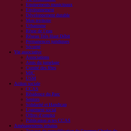
Equipements municipaux
Environnement
Développement durable
Mon territoire
Urbanisme
Régie de l’eau
Réseau Très Haut Débit
Permanences juridiques
Sécurité
Vie associative
Associations
Amis du jumelage
Comité des fêtes
MJC
USM
Action sociale
CCAS
Résidence du Parc
Seniors
Solidarité et Handicap
Logement social
Offres d’emploi
Publication actes CCAS
Aménagements urbains
Travaux de requalification de l’avenue Charles de