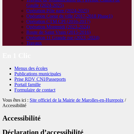
Gaulle (2024-2025)
Opération Pôle gare (2024-2025)
Opération Coeur de ville (2017-2018 Phase1)
Opération CTM CPI (2016-2017)
Opération Montmidi (2023-2024)
Route de Saint Vrain (2015-2016)
Opération 11 Grande rue (2023 -2024)
Travaux
En 1 Clic
Menus des écoles
Publications municipales
Prise RDV CNI/Passeports
Portail famille
Formulaire de contact
Vous êtes ici :
Site officiel de la Mairie de Marolles-en-Hurepoix
/
Accessibilité
Accessibilité
Déclaration d’accessibilité