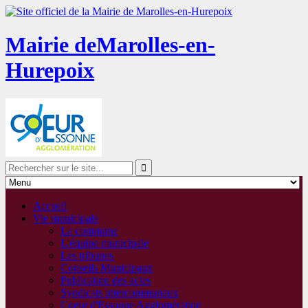
Mairie de
Marolles-en-
Hurepoix
Accueil
Vie municipale
La commune
L'équipe municipale
Les tribunes
Conseils Municipaux
Publication des actes
Syndicats intercommunaux
Coeur d'Essonne Agglomération