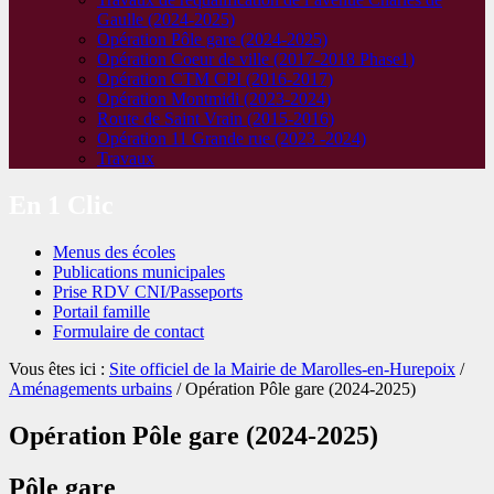
Gaulle (2024-2025)
Opération Pôle gare (2024-2025)
Opération Coeur de ville (2017-2018 Phase1)
Opération CTM CPI (2016-2017)
Opération Montmidi (2023-2024)
Route de Saint Vrain (2015-2016)
Opération 11 Grande rue (2023 -2024)
Travaux
En 1 Clic
Menus des écoles
Publications municipales
Prise RDV CNI/Passeports
Portail famille
Formulaire de contact
Vous êtes ici :
Site officiel de la Mairie de Marolles-en-Hurepoix
/
Aménagements urbains
/ Opération Pôle gare (2024-2025)
Opération Pôle gare (2024-2025)
Pôle gare