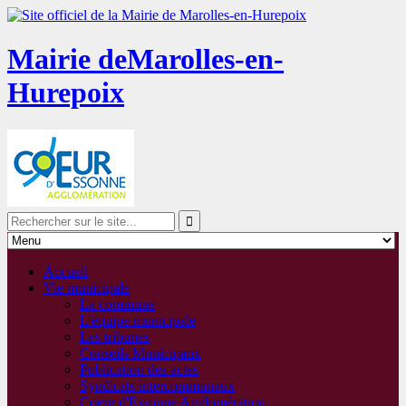
Mairie de
Marolles-en-
Hurepoix
Accueil
Vie municipale
La commune
L'équipe municipale
Les tribunes
Conseils Municipaux
Publication des actes
Syndicats intercommunaux
Coeur d'Essonne Agglomération