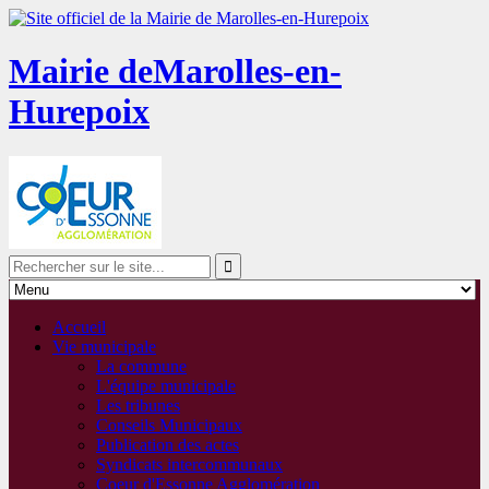
Mairie de
Marolles-en-
Hurepoix
Accueil
Vie municipale
La commune
L'équipe municipale
Les tribunes
Conseils Municipaux
Publication des actes
Syndicats intercommunaux
Coeur d'Essonne Agglomération