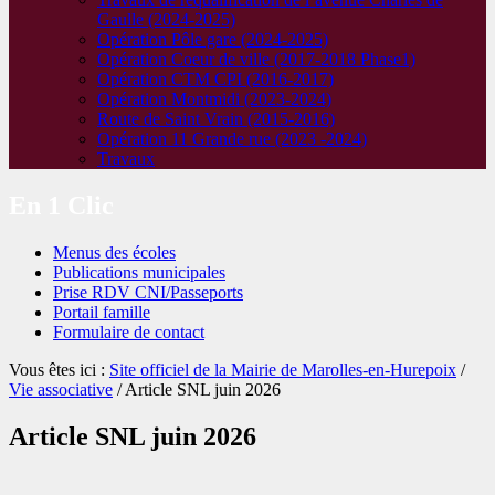
Gaulle (2024-2025)
Opération Pôle gare (2024-2025)
Opération Coeur de ville (2017-2018 Phase1)
Opération CTM CPI (2016-2017)
Opération Montmidi (2023-2024)
Route de Saint Vrain (2015-2016)
Opération 11 Grande rue (2023 -2024)
Travaux
En 1 Clic
Menus des écoles
Publications municipales
Prise RDV CNI/Passeports
Portail famille
Formulaire de contact
Vous êtes ici :
Site officiel de la Mairie de Marolles-en-Hurepoix
/
Vie associative
/
Article SNL juin 2026
Article SNL juin 2026