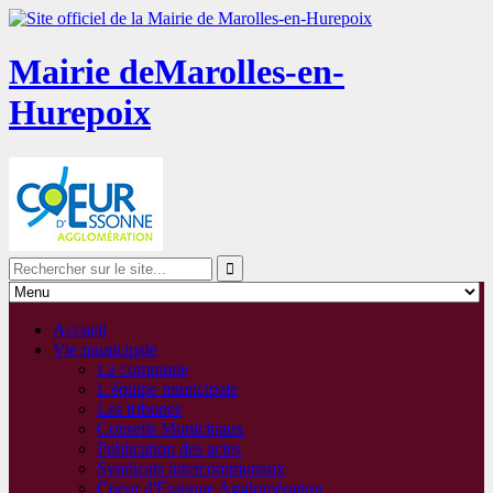
Mairie de
Marolles-en-
Hurepoix
Accueil
Vie municipale
La commune
L'équipe municipale
Les tribunes
Conseils Municipaux
Publication des actes
Syndicats intercommunaux
Coeur d'Essonne Agglomération