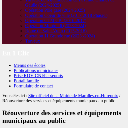
Gaulle (2024-2025)
Opération Pôle gare (2024-2025)
Opération Coeur de ville (2017-2018 Phase1)
Opération CTM CPI (2016-2017)
Opération Montmidi (2023-2024)
Route de Saint Vrain (2015-2016)
Opération 11 Grande rue (2023 -2024)
Travaux
En 1 Clic
Menus des écoles
Publications municipales
Prise RDV CNI/Passeports
Portail famille
Formulaire de contact
Vous êtes ici :
Site officiel de la Mairie de Marolles-en-Hurepoix
/
Réouverture des services et équipements municipaux au public
Réouverture des services et équipements
municipaux au public