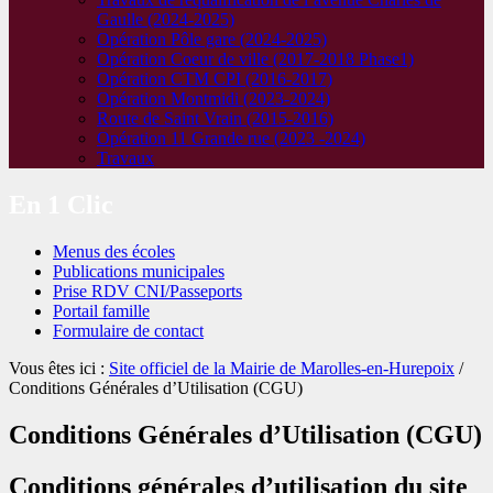
Gaulle (2024-2025)
Opération Pôle gare (2024-2025)
Opération Coeur de ville (2017-2018 Phase1)
Opération CTM CPI (2016-2017)
Opération Montmidi (2023-2024)
Route de Saint Vrain (2015-2016)
Opération 11 Grande rue (2023 -2024)
Travaux
En 1 Clic
Menus des écoles
Publications municipales
Prise RDV CNI/Passeports
Portail famille
Formulaire de contact
Vous êtes ici :
Site officiel de la Mairie de Marolles-en-Hurepoix
/
Conditions Générales d’Utilisation (CGU)
Conditions Générales d’Utilisation (CGU)
Conditions générales d’utilisation du site