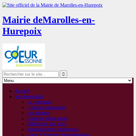
Mairie de
Marolles-en-
Hurepoix
Accueil
Vie municipale
La commune
L'équipe municipale
Les tribunes
Conseils Municipaux
Publication des actes
Syndicats intercommunaux
Coeur d'Essonne Agglomération