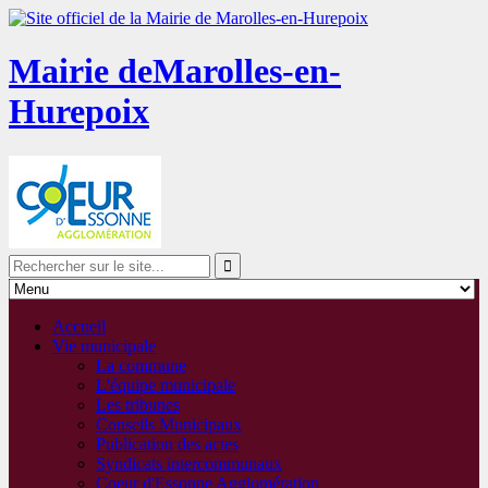
Mairie de
Marolles-en-
Hurepoix
Accueil
Vie municipale
La commune
L'équipe municipale
Les tribunes
Conseils Municipaux
Publication des actes
Syndicats intercommunaux
Coeur d'Essonne Agglomération