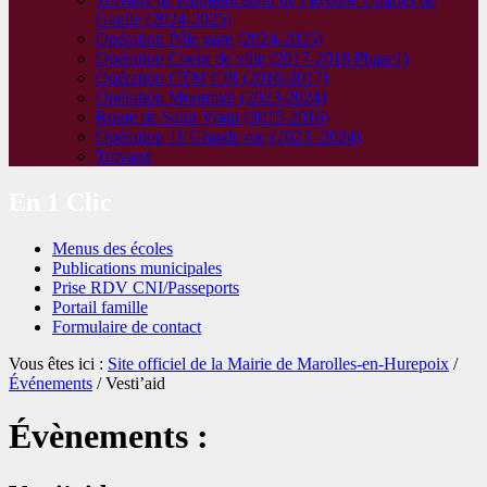
Gaulle (2024-2025)
Opération Pôle gare (2024-2025)
Opération Coeur de ville (2017-2018 Phase1)
Opération CTM CPI (2016-2017)
Opération Montmidi (2023-2024)
Route de Saint Vrain (2015-2016)
Opération 11 Grande rue (2023 -2024)
Travaux
En 1 Clic
Menus des écoles
Publications municipales
Prise RDV CNI/Passeports
Portail famille
Formulaire de contact
Vous êtes ici :
Site officiel de la Mairie de Marolles-en-Hurepoix
/
Événements
/
Vesti’aid
Évènements :