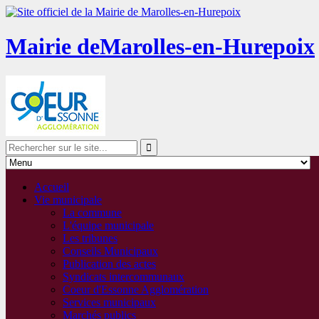
Mairie de
Marolles-en-Hurepoix
Accueil
Vie municipale
La commune
L'équipe municipale
Les tribunes
Conseils Municipaux
Publication des actes
Syndicats intercommunaux
Coeur d'Essonne Agglomération
Services municipaux
Marchés publics