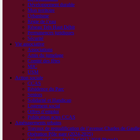
Développement durable
Mon territoire
Urbanisme
Régie de l’eau
Réseau Très Haut Débit
Permanences juridiques
Sécurité
Vie associative
Associations
Amis du jumelage
Comité des fêtes
MJC
USM
Action sociale
CCAS
Résidence du Parc
Seniors
Solidarité et Handicap
Logement social
Offres d’emploi
Publication actes CCAS
Aménagements urbains
Travaux de requalification de l’avenue Charles de Gaull
Opération Pôle gare (2024-2025)
Opération Coeur de ville (2017-2018 Phase1)