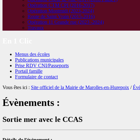
Opération CTM CPI (2016-2017)
Opération Montmidi (2023-2024)
Route de Saint Vrain (2015-2016)
Opération 11 Grande rue (2023 -2024)
Travaux
En 1 Clic
Menus des écoles
Publications municipales
Prise RDV CNI/Passeports
Portail famille
Formulaire de contact
Vous êtes ici :
Site officiel de la Mairie de Marolles-en-Hurepoix
/
Év
Évènements :
Sortie mer avec le CCAS
Détails de l'évènement :