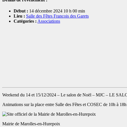
Début :
14 décembre 2024 10 h 00 min
Lieu :
Salle des Fêtes François des Garets
Catégories :
Associations
Weekend du 14 et 15/12/2024 – Le salon de Noël – MJC – L
Animations sur la place entre Salle des Fêtes et COSEC de 10h à 18h
Mairie de Marolles-en-Hurepoix