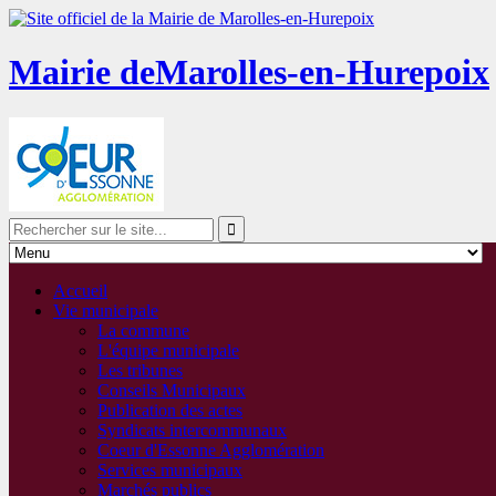
Mairie de
Marolles-en-Hurepoix
Accueil
Vie municipale
La commune
L'équipe municipale
Les tribunes
Conseils Municipaux
Publication des actes
Syndicats intercommunaux
Coeur d'Essonne Agglomération
Services municipaux
Marchés publics