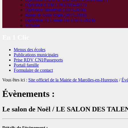
Opération CTM CPI (2016-2017)
Opération Montmidi (2023-2024)
Route de Saint Vrain (2015-2016)
Opération 11 Grande rue (2023 -2024)
Travaux
En 1 Clic
Menus des écoles
Publications municipales
Prise RDV CNI/Passeports
Portail famille
Formulaire de contact
Vous êtes ici :
Site officiel de la Mairie de Marolles-en-Hurepoix
/
Év
Évènements :
Le salon de Noël / LE SALON DES TA
Détails de l'évènement :