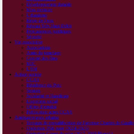
Développement durable
Mon territoire
Urbanisme
Régie de l’eau
Réseau Très Haut Débit
Permanences juridiques
Sécurité
Vie associative
Associations
Amis du jumelage
Comité des fêtes
MJC
USM
Action sociale
CCAS
Résidence du Parc
Seniors
Solidarité et Handicap
Logement social
Offres d’emploi
Publication actes CCAS
Aménagements urbains
Travaux de requalification de l’avenue Charles de Gaull
Opération Pôle gare (2024-2025)
Opération Coeur de ville (2017-2018 Phase1)