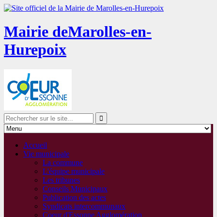
Mairie de
Marolles-en-
Hurepoix
Accueil
Vie municipale
La commune
L'équipe municipale
Les tribunes
Conseils Municipaux
Publication des actes
Syndicats intercommunaux
Coeur d'Essonne Agglomération