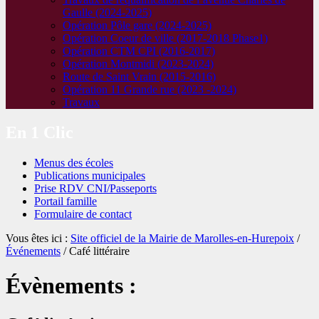
Gaulle (2024-2025)
Opération Pôle gare (2024-2025)
Opération Coeur de ville (2017-2018 Phase1)
Opération CTM CPI (2016-2017)
Opération Montmidi (2023-2024)
Route de Saint Vrain (2015-2016)
Opération 11 Grande rue (2023 -2024)
Travaux
En 1 Clic
Menus des écoles
Publications municipales
Prise RDV CNI/Passeports
Portail famille
Formulaire de contact
Vous êtes ici :
Site officiel de la Mairie de Marolles-en-Hurepoix
/
Événements
/
Café littéraire
Évènements :