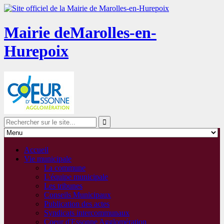
Mairie de
Marolles-en-
Hurepoix
Accueil
Vie municipale
La commune
L'équipe municipale
Les tribunes
Conseils Municipaux
Publication des actes
Syndicats intercommunaux
Coeur d'Essonne Agglomération