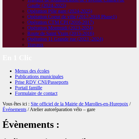
Gaulle (2024-2025)
Opération Pôle gare (2024-2025)
Opération Coeur de ville (2017-2018 Phase1)
Opération CTM CPI (2016-2017)
Opération Montmidi (2023-2024)
Route de Saint Vrain (2015-2016)
Opération 11 Grande rue (2023 -2024)
Travaux
En 1 Clic
Menus des écoles
Publications municipales
Prise RDV CNI/Passeports
Portail famille
Formulaire de contact
Vous êtes ici :
Site officiel de la Mairie de Marolles-en-Hurepoix
/
Événements
/
Atelier autoréparation vélo – gare
Évènements :