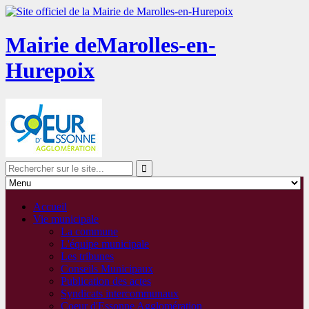
Mairie de
Marolles-en-
Hurepoix
Accueil
Vie municipale
La commune
L'équipe municipale
Les tribunes
Conseils Municipaux
Publication des actes
Syndicats intercommunaux
Coeur d'Essonne Agglomération