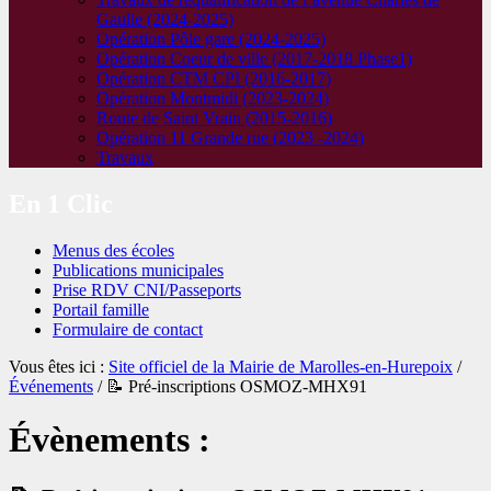
Gaulle (2024-2025)
Opération Pôle gare (2024-2025)
Opération Coeur de ville (2017-2018 Phase1)
Opération CTM CPI (2016-2017)
Opération Montmidi (2023-2024)
Route de Saint Vrain (2015-2016)
Opération 11 Grande rue (2023 -2024)
Travaux
En 1 Clic
Menus des écoles
Publications municipales
Prise RDV CNI/Passeports
Portail famille
Formulaire de contact
Vous êtes ici :
Site officiel de la Mairie de Marolles-en-Hurepoix
/
Événements
/
📝 Pré‑inscriptions OSMOZ‑MHX91
Évènements :